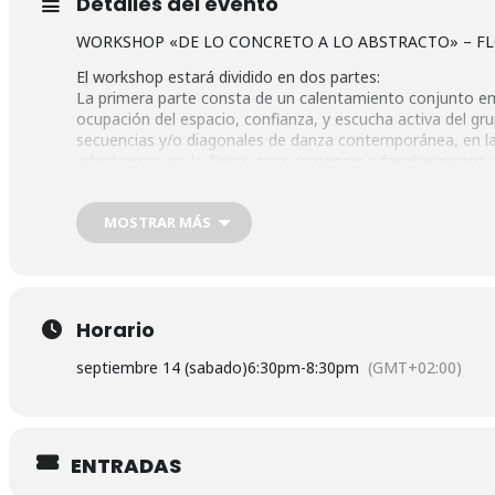
Detalles del evento
WORKSHOP «DE LO CONCRETO A LO ABSTRACTO» – F
El workshop estará dividido en dos partes:
La primera parte consta de un calentamiento conjunto en 
ocupación del espacio, confianza, y escucha activa del g
secuencias y/o diagonales de danza contemporánea, en la
adentramos en lo físico, para comenzar a familiarizarnos 
trabajemos (rodar, slides, acrobacia, etc).
En la segunda parte, trabajaremos la improvisación guiad
MOSTRAR MÁS
como base las secuencias ya trabajadas en la primera part
¿CUÁNDO?:
Sábado 14 sept
De 18:30-20:30
Horario
¿DÓNDE?
Espacio La Pradera, Madrid
septiembre 14 (sabado)
6:30pm
-
8:30pm
(GMT+02:00)
Paseo del Quince de Mayo, 24
Metro Marqués de Vadillo, Línea 5, salida por Madrid Río.
APORTACIÓN:
25€
ENTRADAS
+INFO: @marqzira