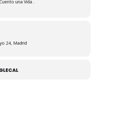
 Cuento una Vida .
yo 24, Madrid
GLECAL