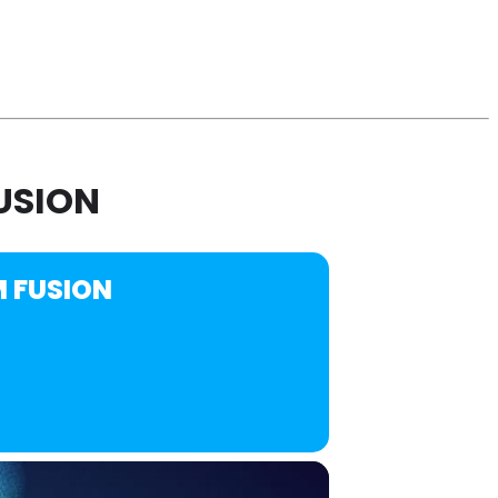
USION
M FUSION