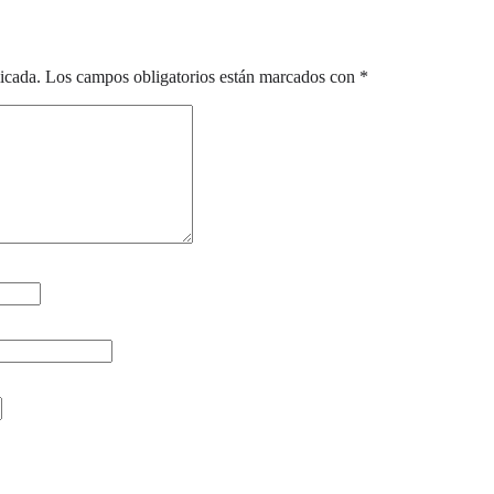
p7CU1bw1etGCQpnH9
icada.
Los campos obligatorios están marcados con
*
fusion