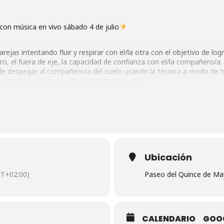
con música en vivo sábado 4 de julio
rejas intentando fluir y respirar con el/la otra con el objetivo de l
ro, el fuera de eje, la capacidad de confianza con el/la compañero/a.
 despegar al compañero/a del suelo usando la técnica a modo de he
ando con consciencia a favor del movimiento.
niel. Generaremos un paisaje sensorial entre cuerpos y música.
livo
Ubicación
vivo con Daniel
T+02:00)
Paseo del Quince de Ma
€
le/uHMQxUQzmX5LPQPM6
CALENDARIO
GOO