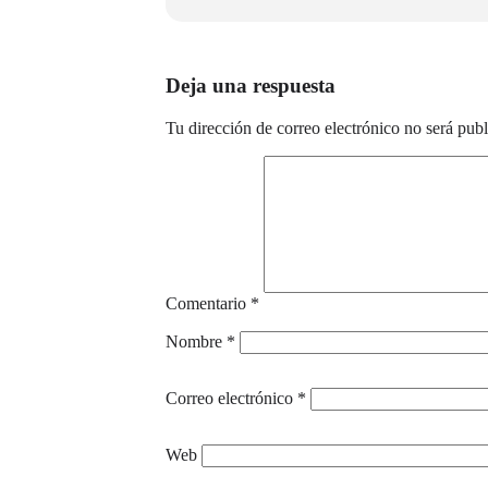
Dirección:
Espacio La Pradera. Paseo del Quin
Marqués de Vadillo, Madrid
Deja una respuesta
Tu dirección de correo electrónico no será publ
Comentario
*
Nombre
*
Correo electrónico
*
Web