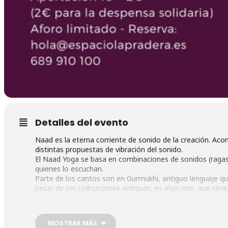
Detalles del evento
Naad es la eterna corriente de sonido de la creación. Aco
distintas propuestas de vibración del sonido.
El Naad Yoga se basa en combinaciones de sonidos (ragas
quienes lo escuchan.
Parte de los cantos son en Gurmukhi, antiguo lenguaje q
pesar de ser civilizaciones antiguas, es algo vivo, que sirv
Todo esto produce frecuencias vibratorias que tienen un 
nos ayuda a conectar con la fuente de energía de nuestro 
Como complemento al taller de Naad Yoga, integraremo
MOSTRAR MÁS
desde lo que necesitamos hacer en ese momento, a la es