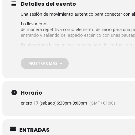
Detalles del evento
Una sesión de movimiento autentico para conectar con a
Lo llevaremos
de manera repetitiva como elemento de inicio para una p
entrando y saliendo del espacio escénico con unas pauta
Finalizaremos la experiencia con una jam de contact zen
impro donde quizá o no,
aparecerá algún elemento del espacio performatico previo
MOSTRAR MÁS
Os invitamos a explorar
junt@s este espacio de movimiento creativo, auténtico, c
ojos del alma y porque no, tal vez nos sugiere conocerno
Al final habrá un pequeño momento de charla, comentarios
Horario
Sabado 17 de Enero
18:30 – 21:00h
enero 17 (sabado)
6:30pm
-
9:00pm
(GMT+01:00)
8€
ESPACIO LA PRADERA
Pº Quince de Mayo 24
ENTRADAS
Marqués de Vadillo, Madrid