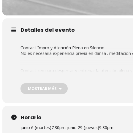
Detalles del evento
Contact Impro y Atención Plena en Silencio.
No es necesaria experiencia previa en danza . meditación 
Contact zen para despertar y entrenar la atención plena y 
Nada que hacer, solo escuchar al cuerpo y Ser en el Estar.
MOSTRAR MÁS
Aportación voluntaria.
Horario
Reservas en: hola@espaciolapradera.es y en el 689 910 1
junio 6 (martes)
7:30pm
-
junio 29 (jueves)
9:30pm