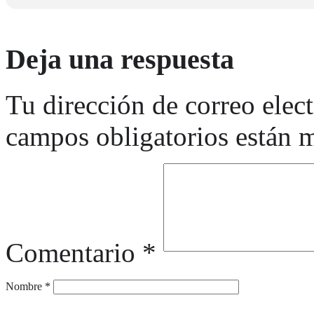
Vie 13/02
19:30h Taller WCS
21:30h Fiesta + Jam
Deja una respuesta
DIRECCION:
Espacio La Pradera
Pº Quince de Mayo 24
Tu dirección de correo elec
Marqués de Vadillo, Madrid
campos obligatorios están
Comentario
*
Nombre
*