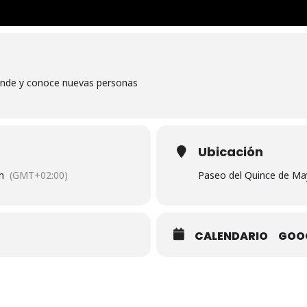
prende y conoce nuevas personas
Ubicación
m
(GMT+02:00)
Paseo del Quince de Ma
CALENDARIO
GOO