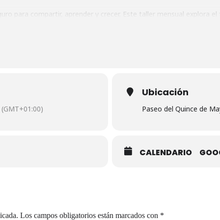
 para compartir, aprender y crecer. Este taller mensual explora el 
enta y la danza marcial.
el trabajo corporal, la colaboración en pareja y el compartir en grupo
a, la autoaceptación y autorrealización. También fomentaremos el des
a emocional, la escucha,, asi como el equilibrio de las energías masculi
íritu de hermandad para tejer relaciones personales más profundas y t
Ubicación
(GMT+01:00)
Paseo del Quince de Ma
CALENDARIO
GOO
icada.
Los campos obligatorios están marcados con
*