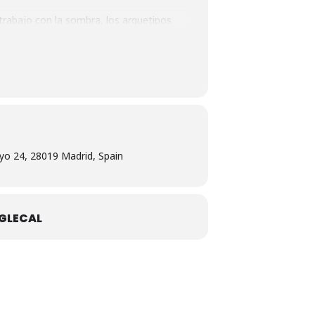
trabajo con la sombra, los arquetipos
.
arrollo de habilidades como la valentía,
na y femenina.
ener una visión más clara de nuestras
yo 24, 28019 Madrid, Spain
GLECAL