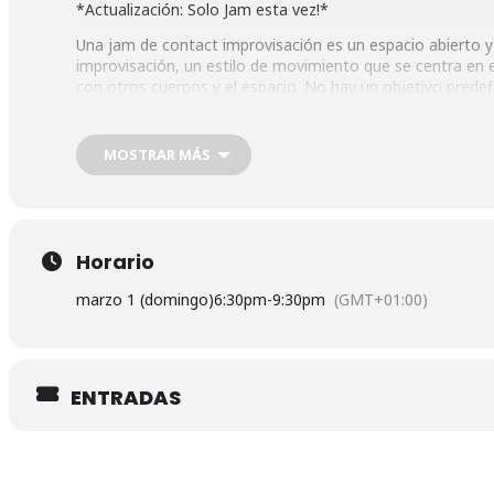
*Actualización: Solo Jam esta vez!*
Una jam de contact improvisación es un espacio abierto y
improvisación, un estilo de movimiento que se centra en el
con otros cuerpos y el espacio. No hay un objetivo predef
danza surge de la interacción espontánea y el juego, con 
Dirección:
MOSTRAR MÁS
Espacio La Pradera. Paseo del Quince de Mayo, 24
Marqués de Vadillo, Madrid
Horario
marzo 1 (domingo)
6:30pm
-
9:30pm
(GMT+01:00)
ENTRADAS