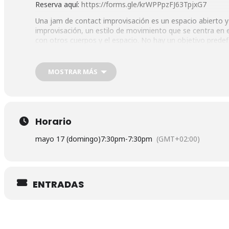
Reserva aquí:
https://forms.gle/krWPPpzFJ63TpjxG7
Una jam de contact improvisación es un espacio abierto y
improvisación, un estilo de movimiento que se centra en el
con otros cuerpos y el espacio. No hay un objetivo predef
danza surge de la interacción espontánea y el juego, con 
Domingo 17 de mayo de 19:30 a 21:30h
MOSTRAR MÁS
Dirección:
Espacio La Pradera
Pº Quince de Mayo, 24
Marqués de Vadillo, Madrid
Horario
mayo 17 (domingo)
7:30pm
-
7:30pm
(GMT+02:00)
ENTRADAS