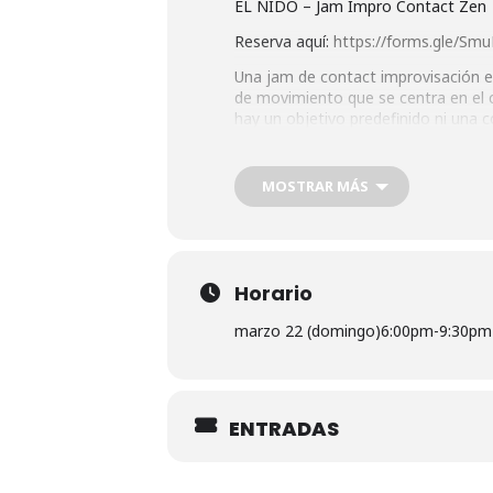
EL NIDO – Jam Impro Contact Zen
Reserva aquí:
https://forms.gle/S
Una jam de contact improvisación es
de movimiento que se centra en el co
hay un objetivo predefinido ni una 
juego, con énfasis en la escucha, e
Dirección:
MOSTRAR MÁS
Espacio La Pradera. Paseo del Quin
Marqués de Vadillo, Madrid
Horario
marzo 22 (domingo)
6:00pm
-
9:30pm
ENTRADAS