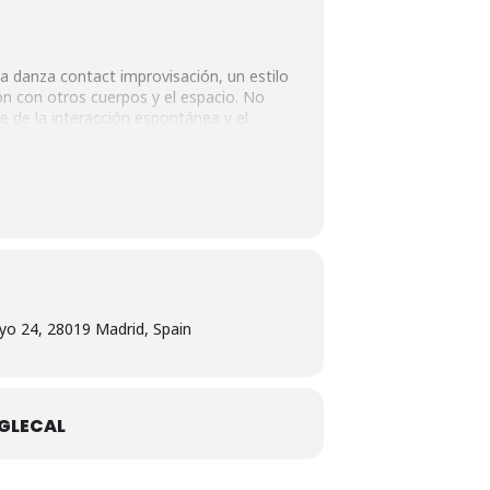
a danza contact improvisación, un estilo
ión con otros cuerpos y el espacio. No
e de la interacción espontánea y el
yo 24, 28019 Madrid, Spain
GLECAL