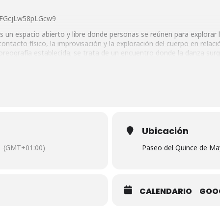
muFGcjLw58pLGcw9
 un espacio abierto y libre donde personas se reúnen para explorar l
ntacto físico, la improvisación y la exploración del cuerpo en relac
coreografía establecida; se trata de un encuentro donde la danza surg
l respeto mutuo y la experimentación.
ce de Mayo, 24
Ubicación
(GMT+01:00)
Paseo del Quince de Ma
CALENDARIO
GOO