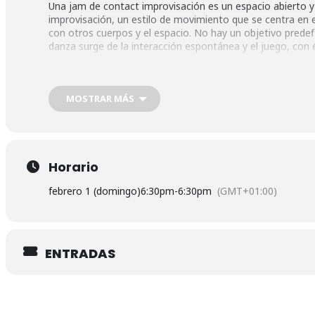
Una jam de contact improvisación es un espacio abierto y
improvisación, un estilo de movimiento que se centra en el
con otros cuerpos y el espacio. No hay un objetivo predef
danza surge de la interacción espontánea y el juego, con 
Dirección:
Espacio La Pradera. Paseo del Quince de Mayo, 24
Marqués de Vadillo, Madrid
MOSTRAR MÁS
Horario
febrero 1 (domingo)
6:30pm
-
6:30pm
(GMT+01:00)
ENTRADAS