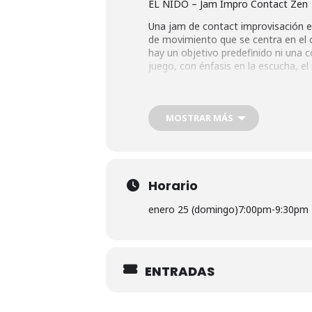
EL NIDO – Jam Impro Contact Zen
Una jam de contact improvisación es
de movimiento que se centra en el co
hay un objetivo predefinido ni una 
juego, con énfasis en la escucha, e
Dirección:
Espacio La Pradera. Paseo del Quin
Marqués de Vadillo, Madrid
MOSTRAR MÁS
Horario
enero 25 (domingo)
7:00pm
-
9:30pm
ENTRADAS