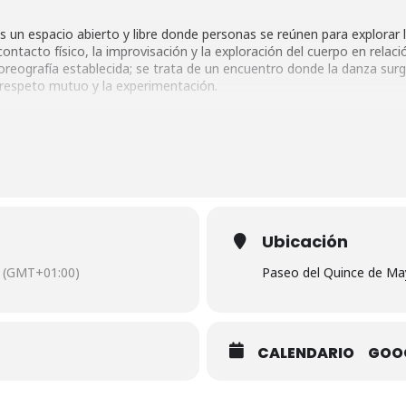
 un espacio abierto y libre donde personas se reúnen para explorar l
ntacto físico, la improvisación y la exploración del cuerpo en relac
coreografía establecida; se trata de un encuentro donde la danza surg
l respeto mutuo y la experimentación.
ce de Mayo, 24
Ubicación
(GMT+01:00)
Paseo del Quince de Ma
CALENDARIO
GOO