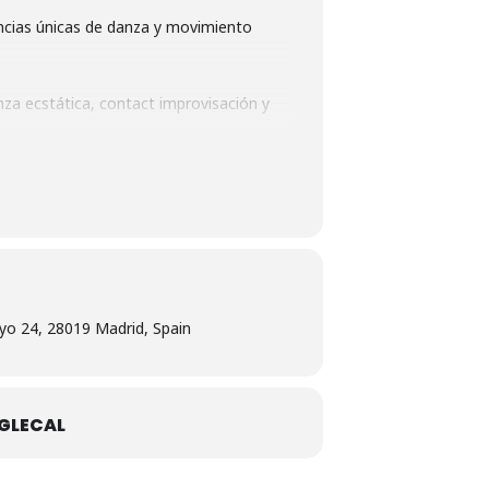
encias únicas de danza y movimiento
nza ecstática, contact improvisación y
eación de dos a través de la musicalidad y
ca como la inercia, momentum, fuerza
yo 24, 28019 Madrid, Spain
GLECAL