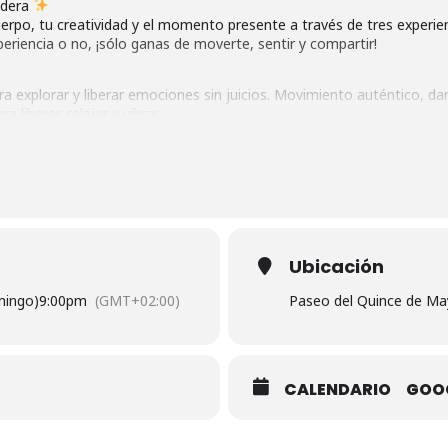
adera
uerpo, tu creatividad y el momento presente a través de tres experi
eriencia o no, ¡sólo ganas de moverte, sentir y compartir!
ra explorar y liberar emociones sin juicios. Movimiento auténtico, da
 liberar, relajar y vibrar.
s ni estructuras a seguir, solo conexión, escucha y libertad. Una co-cr
a música en nuestro interior.�
Ubicación
avés de dos cuerpos en contacto, atendiendo a principios de la físi
a. Una investigación y juego en movimiento.
mingo)
9:00pm
(GMT+02:00)
Paseo del Quince de Ma
a, conexión y emoción!
CALENDARIO
GOO
e Mayo 24