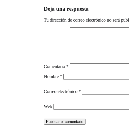
689 910 100 / 690 99 74 73
Deja una respuesta
hola@espaciolapradera.es
Tu dirección de correo electrónico no será publ
Comentario
*
Nombre
*
Correo electrónico
*
Web