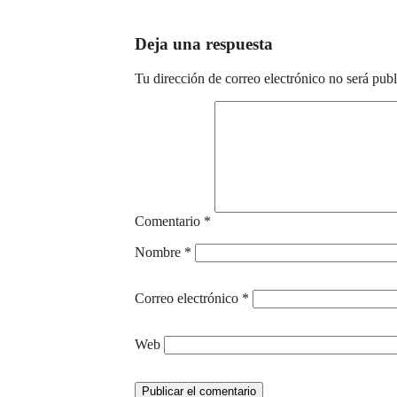
Metro Marqués de Vadillo, Madrid
Deja una respuesta
+INFO Y RESERVAS
689 910 100 / 690 997 473
Tu dirección de correo electrónico no será publ
hola@espaciolapradera.es
Comentario
*
Nombre
*
Correo electrónico
*
Web