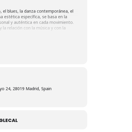
, el blues, la danza contemporánea, el
a estética específica, se basa en la
rsonal y auténtica en cada movimiento.
y la relación con la música y con la
entre otr@s ,además el ir conociendo
ca como la inercia, momentum, fuerza
yo 24, 28019 Madrid, Spain
GLECAL