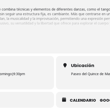
 que combina técnicas y elementos de diferentes danzas, como el tango
sin seguir una estructura fija, es cambiante. Más que centrarse en un
lan, la musicalidad y la improvisación, permitiendo una expresión pe
ivo, su versatilidad y la libertad que ofrece para explorar el cuerpo 
 y ayuda trabajar elementos como la musicalidad, escucha, conexión 
estilos de baile te ofrecen más recursos para la improvisación.
avés de dos cuerpos en contacto, atendiendo a principios de la físi
Ubicación
a. Una investigación y juego en movimiento.
domingo)
9:30pm
Paseo del Quince de Ma
a, conexión y emoción!
CALENDARIO
GOO