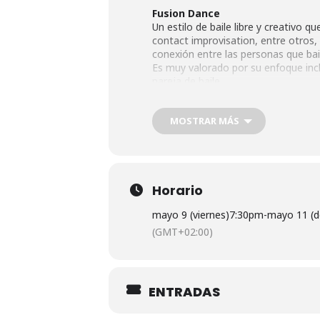
Fusion Dance
Un estilo de baile libre y creativo
contact improvisation, entre otros, 
conexión entre las personas que bai
Es muy valorado por su enfoque inclus
pareja de baile.
No es necesaria experiencia previa
movimientos concretos de distintos 
MOSTRAR MÁS
Viernes 09/05 a las 19:30h
Jam Impro Contact Zen
Un punto de contacto que viaja a tr
Horario
centrífuga, peso, equilibrio, energí
Domingo 11/05 a las 19:30h
mayo 9 (viernes)
7:30pm
-
mayo 11 (
(GMT+02:00)
¡Te esperamos para compartir danz
DIRECCIÓN
ENTRADAS
ESPACIO LA PRADERA
Pº Quince de Mayo, 24