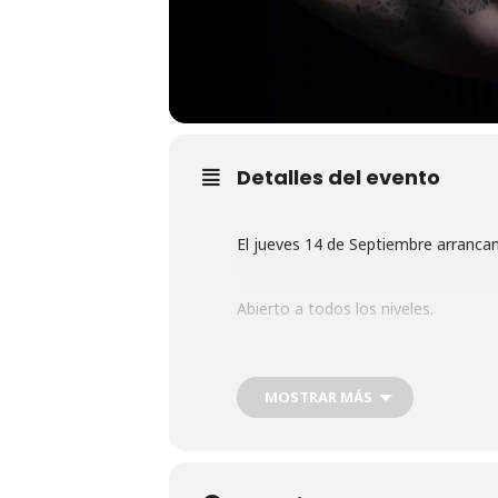
Detalles del evento
El jueves 14 de Septiembre arrancam
Abierto a todos los niveles.
Para más
información escribe a i
MOSTRAR MÁS
No dudes en formar parte de este 