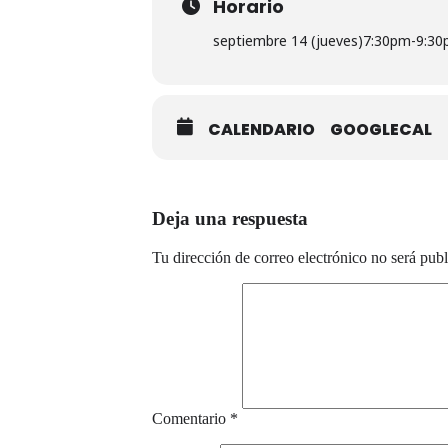
¡Te esperamos!
Horario
septiembre 14 (jueves)
7:30pm
-
9:30
Con
Ivan Sanjuan Cortes
,
Aboubakar
CALENDARIO
GOOGLECAL
Deja una respuesta
Tu dirección de correo electrónico no será publ
Comentario
*